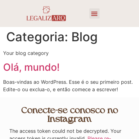
Sobre a LegalizArq
Categoria:
Blog
Your blog category
Olá, mundo!
Boas-vindas ao WordPress. Esse é o seu primeiro post.
Edite-o ou exclua-o, e então comece a escrever!
Conecte-se conosco no
Instagram
The access token could not be decrypted. Your
access token is currently invalid.
Please re-